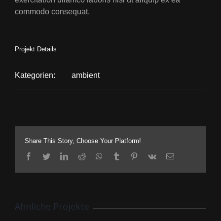
commodo consequat.
Projekt Details
Kategorien:
ambient
Share This Story, Choose Your Platform!
facebook
twitter
linkedin
reddit
whatsapp
tumblr
pinterest
vk
E-
Mail
Ähnliche Projekte