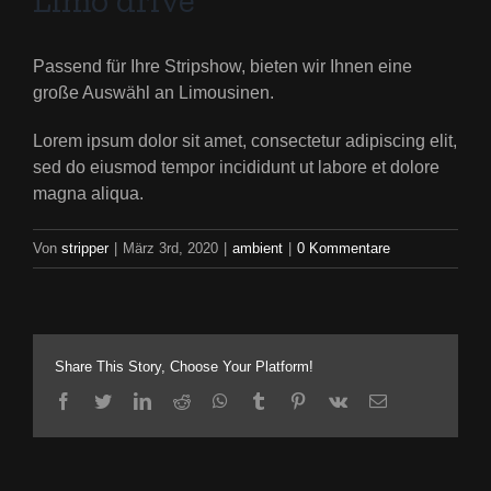
Limo drive
Passend für Ihre Stripshow, bieten wir Ihnen eine
große Auswähl an Limousinen.
Lorem ipsum dolor sit amet, consectetur adipiscing elit,
sed do eiusmod tempor incididunt ut labore et dolore
magna aliqua.
Von
stripper
|
März 3rd, 2020
|
ambient
|
0 Kommentare
Share This Story, Choose Your Platform!
facebook
twitter
linkedin
reddit
whatsapp
tumblr
pinterest
vk
E-
Mail